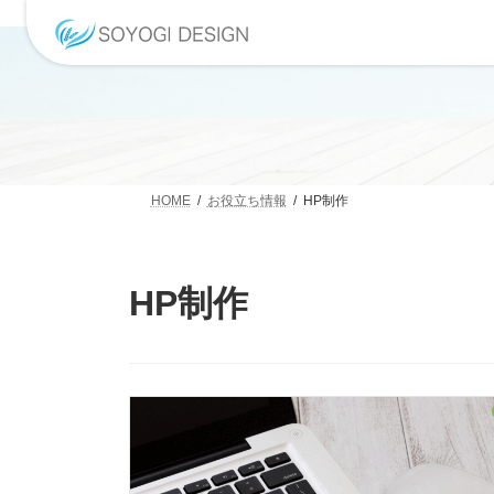
コ
ナ
ン
ビ
テ
ゲ
ン
ー
ツ
シ
へ
ョ
ス
ン
キ
に
ッ
移
HOME
お役立ち情報
HP制作
プ
動
HP制作